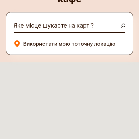
Яке місце шукаєте на карті?
Використати мою поточну локацію