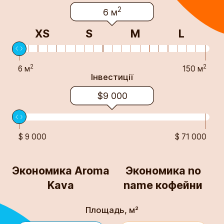
2
6 м
XS
S
М
L
2
2
6 м
150 м
Інвестиції
$9 000
$ 9 000
$ 71 000
Экономика Aroma
Экономика no
Kava
name кофейни
Площадь, м²