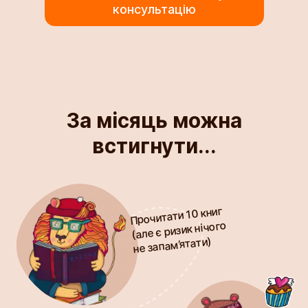
консультацію
За місяць можна
встигнути...
Прочитати 10 книг
(але є ризик нічого
не запам’ятати)