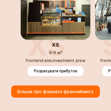
XS
XS
6-9 м²
frontend.site.investment price
front
Розрахувати прибуток
Р
Більше про формати франчайзингу