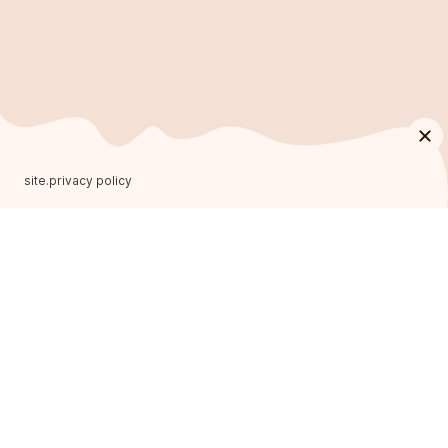
site.privacy policy
FRANCHISING
AROMA KAVA
Main page
Franchise formats
Our advantages
Opening plan