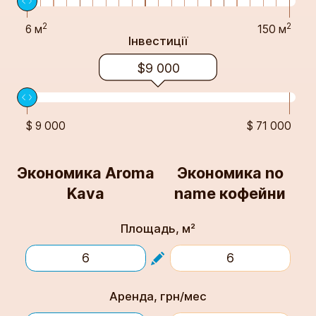
2
2
6 м
150 м
Інвестиції
$9 000
$ 9 000
$ 71 000
Экономика Aroma
Экономика no
Kava
name кофейни
Площадь, м²
Аренда, грн/мес