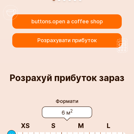
buttons.open a coffee shop
Розрахувати прибуток
Розрахуй прибуток зараз
Формати
2
6 м
XS
S
М
L