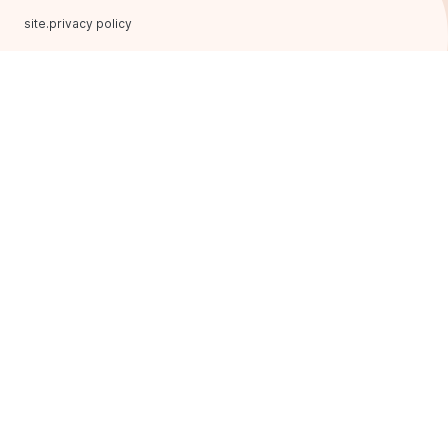
site.privacy policy
ФРАНЧАЙЗИНГ
ОСНОВНИЙ САЙТ
Головна
Формати франчайзингу
Наші переваги
План відкриття
Історії успіху
Ми у соцмережах:
Корисне
Запитання та відповіді